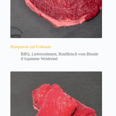
werden
d
e
.
Rumpsteak mit Fettkante
BBQ
,
Liefersortiment
,
Rindfleisch vom Blonde
d'Aquitaine Weiderind
Dieses
Produkt
weist
mehrere
Varianten
auf.
Die
Optionen
können
auf
der