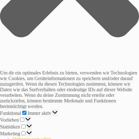
i
r
s
i
n
d
i
n
d
e
r
S
o
Um dir ein optimales Erlebnis zu bieten, verwenden wir Technologien
m
wie Cookies, um Geräteinformationen zu speichern und/oder darauf
m
zuzugreifen. Wenn du diesen Technologien zustimmst, können wir
e
Daten wie das Surfverhalten oder eindeutige IDs auf dieser Website
r
verarbeiten. Wenn du deine Zustimmung nicht erteilst oder
p
zurückziehst, können bestimmte Merkmale und Funktionen
a
beeinträchtigt werden.
u
Funktional
Funktional
Immer aktiv
s
Vorlieben
e
Vorlieben
!
Statistiken
Statistiken
A
Marketing
Marketing
b