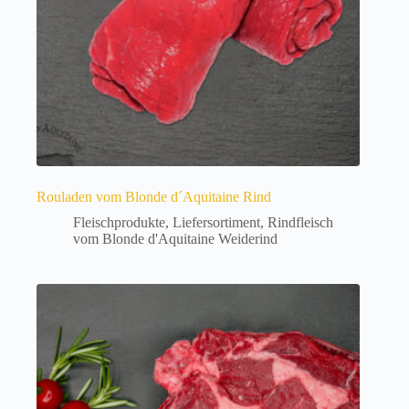
Produktseite
gewählt
werden
Rouladen vom Blonde d´Aquitaine Rind
Fleischprodukte
,
Liefersortiment
,
Rindfleisch
vom Blonde d'Aquitaine Weiderind