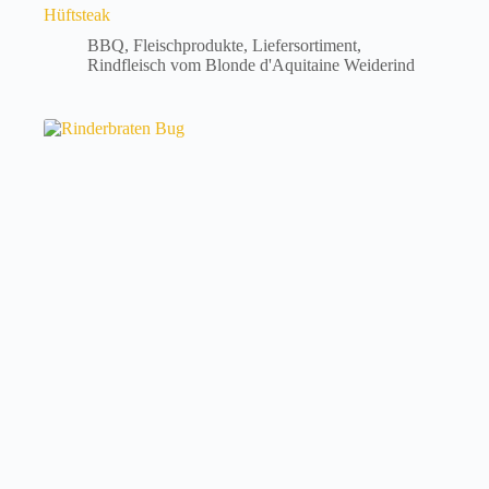
Hüftsteak
BBQ
,
Fleischprodukte
,
Liefersortiment
,
Rindfleisch vom Blonde d'Aquitaine Weiderind
Dieses
Produkt
weist
mehrere
Varianten
auf.
Die
Optionen
können
auf
der
Produktseite
gewählt
werden