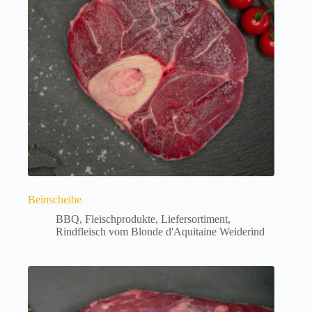
Optionen
können
auf
der
Produktseite
gewählt
werden
Beinscheibe
BBQ
,
Fleischprodukte
,
Liefersortiment
,
Rindfleisch vom Blonde d'Aquitaine Weiderind