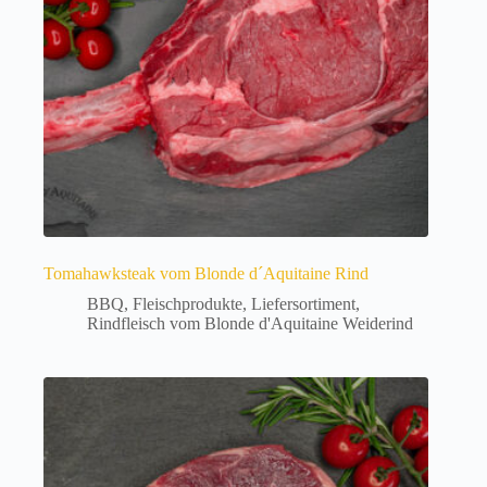
Tomahawksteak vom Blonde d´Aquitaine Rind
BBQ
,
Fleischprodukte
,
Liefersortiment
,
Rindfleisch vom Blonde d'Aquitaine Weiderind
Dieses
Produkt
weist
mehrere
Varianten
auf.
Die