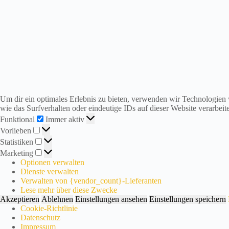
i
r
s
i
n
d
i
n
d
e
r
Um dir ein optimales Erlebnis zu bieten, verwenden wir Technologien
S
wie das Surfverhalten oder eindeutige IDs auf dieser Website verarbe
o
Funktional
Funktional
Immer aktiv
m
Vorlieben
Vorlieben
m
Statistiken
Statistiken
e
Marketing
r
Marketing
p
Optionen verwalten
a
Dienste verwalten
u
Verwalten von {vendor_count}-Lieferanten
s
Lese mehr über diese Zwecke
e
Akzeptieren
Ablehnen
Einstellungen ansehen
Einstellungen speichern
!
Cookie-Richtlinie
A
Datenschutz
b
Impressum