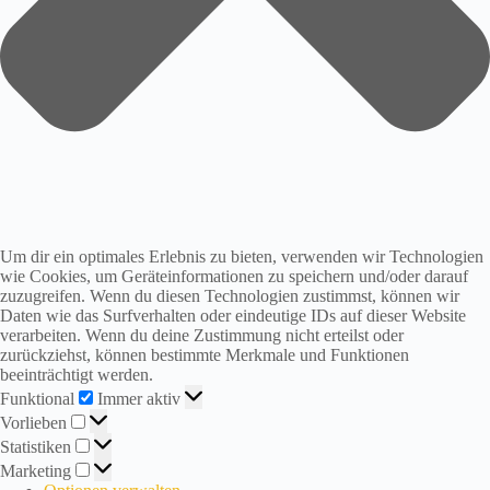
i
r
s
i
n
d
i
n
d
e
r
S
o
Um dir ein optimales Erlebnis zu bieten, verwenden wir Technologien
m
wie Cookies, um Geräteinformationen zu speichern und/oder darauf
m
zuzugreifen. Wenn du diesen Technologien zustimmst, können wir
e
Daten wie das Surfverhalten oder eindeutige IDs auf dieser Website
r
verarbeiten. Wenn du deine Zustimmung nicht erteilst oder
p
zurückziehst, können bestimmte Merkmale und Funktionen
a
beeinträchtigt werden.
u
Funktional
Funktional
Immer aktiv
s
Vorlieben
e
Vorlieben
!
Statistiken
Statistiken
A
Marketing
Marketing
b