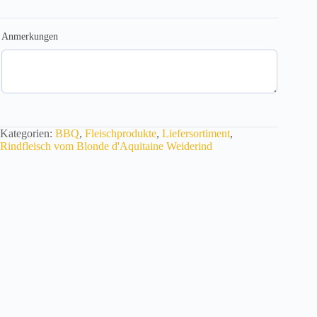
a
l
i
Anmerkungen
t
ä
t
i
n
u
n
Kategorien:
BBQ
,
Fleischprodukte
,
Liefersortiment
,
s
Rindfleisch vom Blonde d'Aquitaine Weiderind
e
r
e
m
S
t
o
r
e
i
n
R
h
e