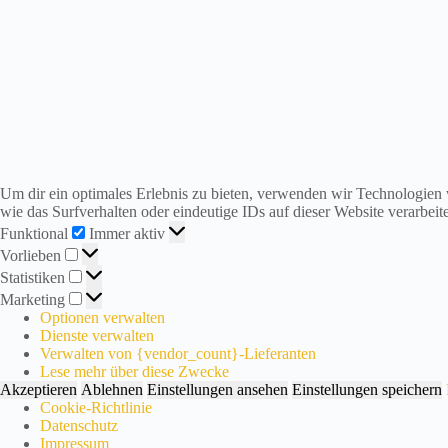
i
r
s
i
n
d
i
n
d
e
r
Um dir ein optimales Erlebnis zu bieten, verwenden wir Technologien
S
wie das Surfverhalten oder eindeutige IDs auf dieser Website verarbe
o
Funktional
Funktional
Immer aktiv
m
Vorlieben
Vorlieben
m
Statistiken
Statistiken
e
Marketing
r
Marketing
p
Optionen verwalten
a
Dienste verwalten
u
Verwalten von {vendor_count}-Lieferanten
s
Lese mehr über diese Zwecke
e
Akzeptieren
Ablehnen
Einstellungen ansehen
Einstellungen speichern
!
Cookie-Richtlinie
A
Datenschutz
b
Impressum