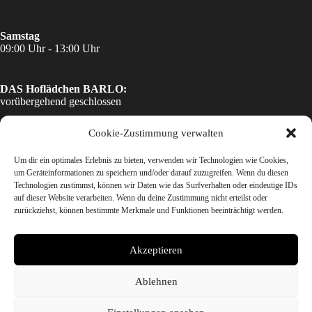
Samstag
09:00 Uhr - 13:00 Uhr
DAS Hoflädchen BARLO:
vorübergehend geschlossen
Cookie-Zustimmung verwalten
DAS Fleisch
Angelika Ebbers & Dieter Konert GbR
Um dir ein optimales Erlebnis zu bieten, verwenden wir Technologien wie Cookies,
Barloer Ringstraße 67
um Geräteinformationen zu speichern und/oder darauf zuzugreifen. Wenn du diesen
46397 Bocholt
Technologien zustimmst, können wir Daten wie das Surfverhalten oder eindeutige IDs
01523-6392496
auf dieser Website verarbeiten. Wenn du deine Zustimmung nicht erteilst oder
info@das-fleisch.de
zurückziehst, können bestimmte Merkmale und Funktionen beeinträchtigt werden.
www.das-fleisch.de
Akzeptieren
Ablehnen