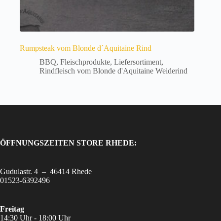
Rumpsteak vom Blonde d´Aquitaine Rind
BBQ
,
Fleischprodukte
,
Liefersortiment
,
Rindfleisch vom Blonde d'Aquitaine Weiderind
Dieses
Produkt
weist
mehrere
Varianten
auf.
Die
ÖFFNUNGSZEITEN STORE RHEDE:
Optionen
können
auf
Gudulastr. 4 – 46414 Rhede
der
01523-6392496
Produktseite
gewählt
werden
Freitag
14:30 Uhr - 18:00 Uhr