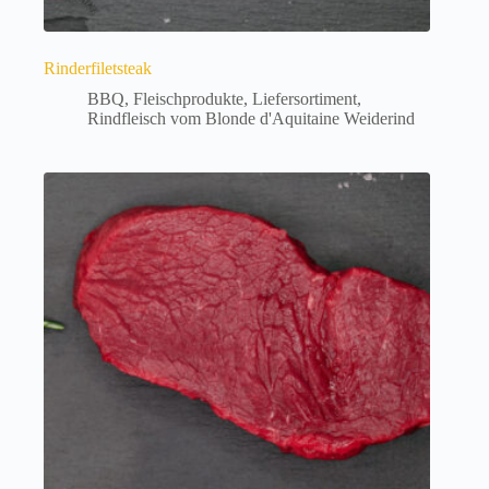
Rinderfiletsteak
BBQ
,
Fleischprodukte
,
Liefersortiment
,
Rindfleisch vom Blonde d'Aquitaine Weiderind
Dieses
Produkt
weist
mehrere
Varianten
auf.
Die
Optionen
können
auf
der
Produktseite
gewählt
werden