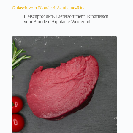
Gulasch vom Blonde d´Aquitaine-Rind
Fleischprodukte
,
Liefersortiment
,
Rindfleisch
vom Blonde d'Aquitaine Weiderind
Dieses
Produkt
weist
mehrere
Varianten
auf.
Die
Optionen
können
auf
der
Produktseite
gewählt
werden