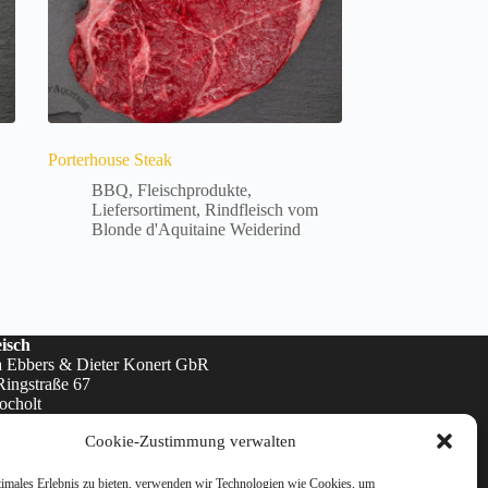
Porterhouse Steak
BBQ
,
Fleischprodukte
,
Liefersortiment
,
Rindfleisch vom
Blonde d'Aquitaine Weiderind
Dieses
Produkt
weist
mehrere
isch
Varianten
a Ebbers & Dieter Konert GbR
auf.
Ringstraße 67
Die
ocholt
Optionen
392496
können
Cookie-Zustimmung verwalten
-fleisch.de
auf
fleisch.de
der
timales Erlebnis zu bieten, verwenden wir Technologien wie Cookies, um