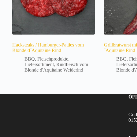
Hacksteaks / Hamburger-Patties vom
Grillbratwurst m
Blonde d´Aquitaine Rind
´Aquitaine Rind
BBQ
,
Fleischprodukte
,
BBQ
,
Fle
Liefersortiment
,
Rindfleisch vom
Liefersort
Blonde d'Aquitaine Weiderind
Blonde d'
Dieses
Dieses
Produkt
Produkt
weist
weist
mehrere
mehrere
ÖF
Varianten
Varianten
auf.
auf.
Die
Die
Gud
Optionen
Optionen
015
können
können
auf
auf
der
der