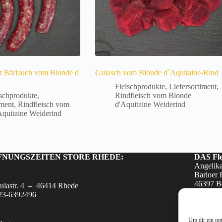
it Bärlauch vom Blonde d
Gulasch vom Blonde d´Aquitaine-Rind
Fleischprodukte
,
Liefersortiment
,
ischprodukte
,
Rindfleisch vom Blonde
iment
,
Rindfleisch vom
d'Aquitaine Weiderind
Aquitaine Weiderind
Dieses
Produkt
weist
mehrere
FNUNGSZEITEN STORE RHEDE:
DAS Fle
Varianten
Angelik
auf.
Barloer 
Die
46397 B
ulastr. 4 – 46414 Rhede
Optionen
01523-6
23-6392496
können
info@das
auf
www.das-
der
Um dir ein op