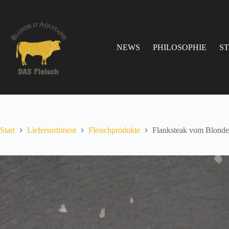
Zum
Inhalt
springen
NEWS
PHILOSOPHIE
S
Start
Liefersortiment
Fleischprodukte
Flanksteak vom Blonde