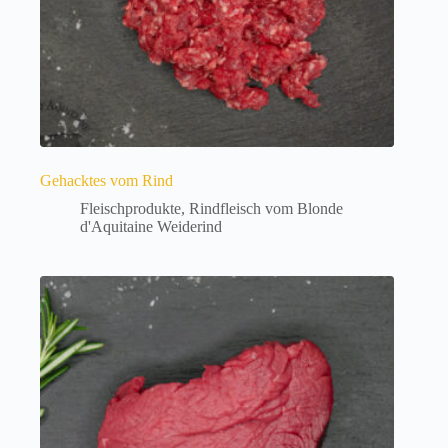
werden
d
e
.
Gehacktes vom Rind
Fleischprodukte
,
Rindfleisch vom Blonde
d'Aquitaine Weiderind
Dieses
Produkt
weist
mehrere
Varianten
auf.
Die
Optionen
können
auf
der