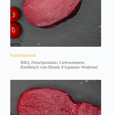
Produktseite
gewählt
werden
Rinderfiletsteak
BBQ
,
Fleischprodukte
,
Liefersortiment
,
Rindfleisch vom Blonde d'Aquitaine Weiderind
Dieses
Produkt
weist
mehrere
Varianten
auf.
Die
Optionen
können