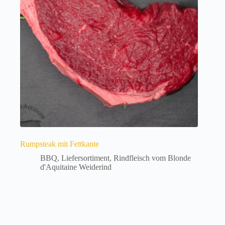
Optionen
können
auf
der
Produktseite
gewählt
werden
Rumpsteak mit Fettkante
BBQ
,
Liefersortiment
,
Rindfleisch vom Blonde
d'Aquitaine Weiderind
Dieses
Produkt
weist
mehrere
Varianten