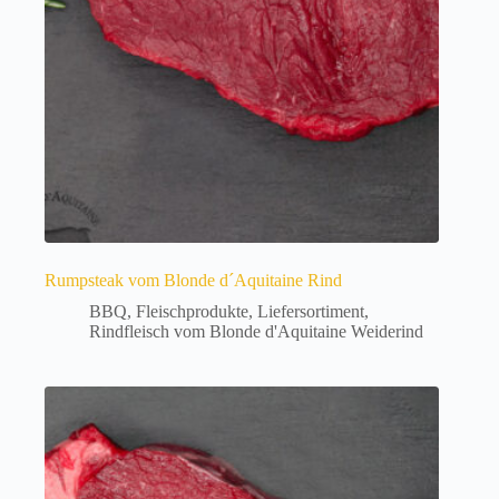
auf
der
Produktseite
gewählt
werden
Rumpsteak vom Blonde d´Aquitaine Rind
BBQ
,
Fleischprodukte
,
Liefersortiment
,
Rindfleisch vom Blonde d'Aquitaine Weiderind
Dieses
Produkt
weist
mehrere
Varianten
auf.
Die