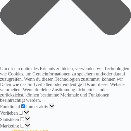
i
r
s
i
n
d
i
n
d
e
r
S
o
Um dir ein optimales Erlebnis zu bieten, verwenden wir Technologien
m
wie Cookies, um Geräteinformationen zu speichern und/oder darauf
m
zuzugreifen. Wenn du diesen Technologien zustimmst, können wir
e
Daten wie das Surfverhalten oder eindeutige IDs auf dieser Website
r
verarbeiten. Wenn du deine Zustimmung nicht erteilst oder
p
zurückziehst, können bestimmte Merkmale und Funktionen
a
beeinträchtigt werden.
u
Funktional
Funktional
Immer aktiv
s
Vorlieben
e
Vorlieben
!
Statistiken
Statistiken
A
Marketing
Marketing
b