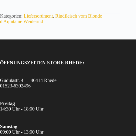
i
e
g
Kategorien:
Liefersortiment
,
Rindfleisch vom Blonde
e
d'Aquitaine Weiderind
w
o
h
n
t
m
i
t
ÖFFNUNGSZEITEN STORE RHEDE:
b
e
s
Gudulastr. 4 – 46414 Rhede
t
01523-6392496
e
r
Q
Freitag
u
14:30 Uhr - 18:00 Uhr
a
l
i
Samstag
t
09:00 Uhr - 13:00 Uhr
ä