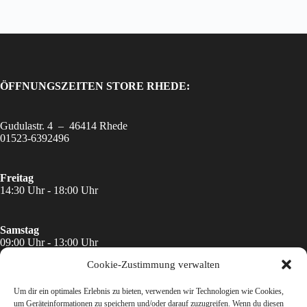
ÖFFNUNGSZEITEN STORE RHEDE:
Gudulastr. 4 – 46414 Rhede
01523-6392496
Freitag
14:30 Uhr - 18:00 Uhr
Samstag
09:00 Uhr - 13:00 Uhr
Cookie-Zustimmung verwalten
DAS Hoflädchen BARLO:
Um dir ein optimales Erlebnis zu bieten, verwenden wir Technologien wie Cookies,
vorübergehend geschlossen
um Geräteinformationen zu speichern und/oder darauf zuzugreifen. Wenn du diesen