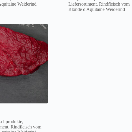
Aquitaine Weiderind
Liefersortiment
,
Rindfleisch vom
Blonde d'Aquitaine Weiderind
Dieses
Produkt
weist
mehrere
Varianten
auf.
Die
Optionen
können
auf
der
Produktseite
gewählt
werden
ischprodukte
,
iment
,
Rindfleisch vom