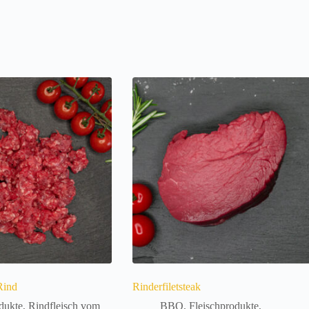
Rind
Rinderfiletsteak
dukte
,
Rindfleisch vom
BBQ
,
Fleischprodukte
,