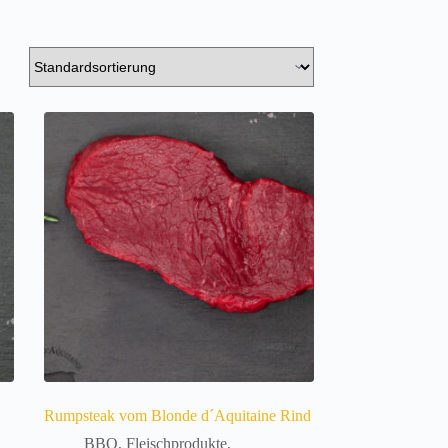
Rumpsteak vom Blonde d´Aquitaine Rind
BBQ
,
Fleischprodukte
,