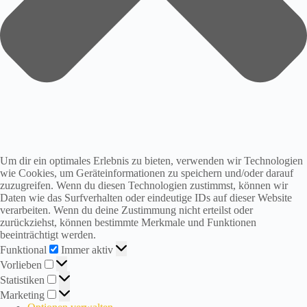
8
.
0
8
.
W
i
Um dir ein optimales Erlebnis zu bieten, verwenden wir Technologien
r
wie Cookies, um Geräteinformationen zu speichern und/oder darauf
s
zuzugreifen. Wenn du diesen Technologien zustimmst, können wir
i
Daten wie das Surfverhalten oder eindeutige IDs auf dieser Website
n
verarbeiten. Wenn du deine Zustimmung nicht erteilst oder
d
zurückziehst, können bestimmte Merkmale und Funktionen
i
beeinträchtigt werden.
n
Funktional
Funktional
Immer aktiv
d
Vorlieben
Vorlieben
e
Statistiken
Statistiken
r
Marketing
S
Marketing
o