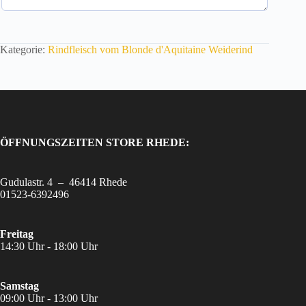
i
e
g
e
Kategorie:
Rindfleisch vom Blonde d'Aquitaine Weiderind
w
o
h
n
t
m
i
t
ÖFFNUNGSZEITEN STORE RHEDE:
b
e
s
Gudulastr. 4 – 46414 Rhede
t
01523-6392496
e
r
Q
Freitag
u
14:30 Uhr - 18:00 Uhr
a
l
i
Samstag
t
09:00 Uhr - 13:00 Uhr
ä